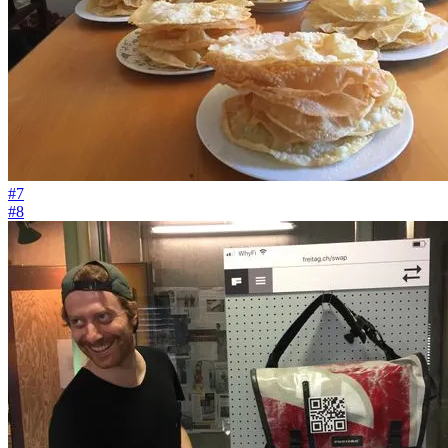
#7
#8