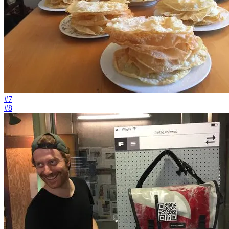
#7
#8