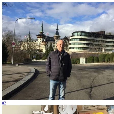
#120
Grosszügig sein ist eine Cash Cow, mein Herr!
#2