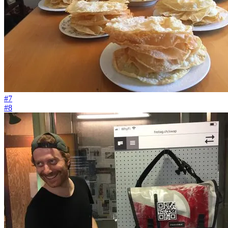
#7
#8