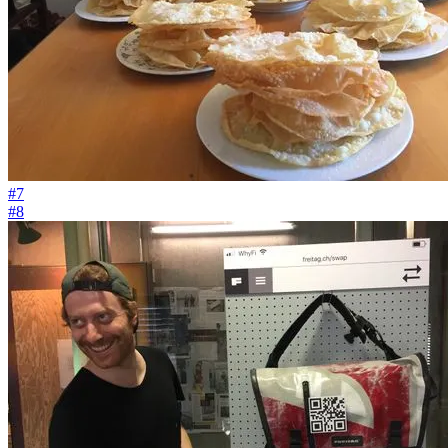
#7
#8