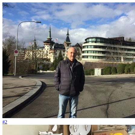
#19
Und am allermeisten faszinierte mich der Regenwald
#2