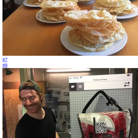
#7
#8