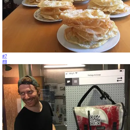
#7
#8