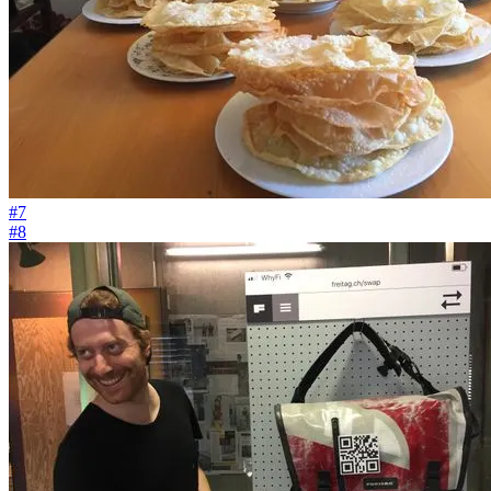
#7
#8