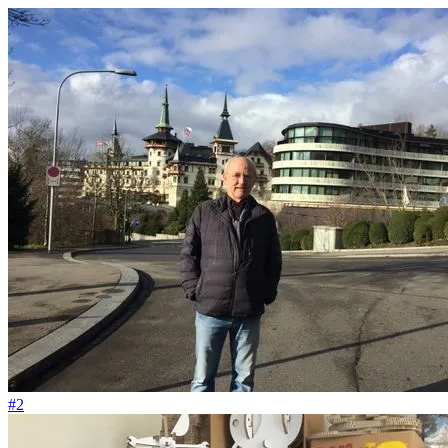
#9
Am Black Friday kam die Tauschbörse auf die Startseite
#2