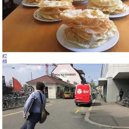
#7
#8