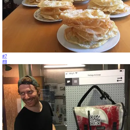
#7
#8